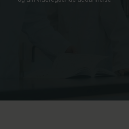
Miljø
Musik
Politi og forsvar
Sundhed
Spansk
Undervisning
Business+