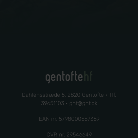
Dahlénsstræde 5, 2820 Gentofte • Tlf.
39651103
•
ghf@ghf.dk
EAN nr. 5798000557369
CVR nr. 29546649