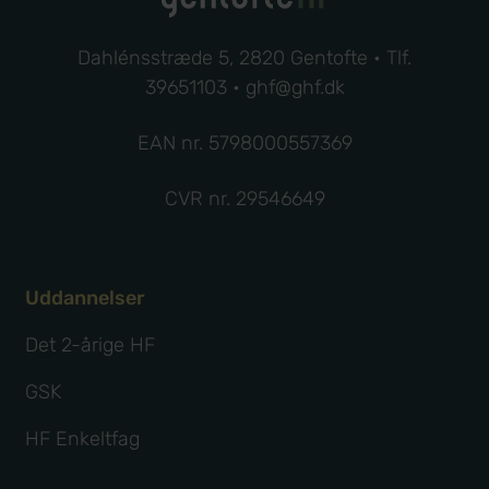
Dahlénsstræde 5, 2820 Gentofte • Tlf.
39651103
•
ghf@ghf.dk
EAN nr. 5798000557369
CVR nr. 29546649
Uddannelser
Det 2-årige HF
GSK
HF Enkeltfag