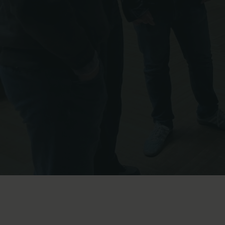
Miljø
Musik
Politi og forsvar
Sundhed
Spansk
Undervisning
Business+