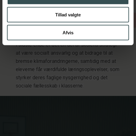
verdensmål, herunder mål nr. 13 om
klimaindsats. Ved at mindske
Tillad valgte
klimabelastningen på studieturene kan skolen
støtte op om disse mål.
Afvis
I sidste ende er det en del af skolens strategi
at være socialt ansvarlig og at bidrage til at
bremse klimaforandringerne, samtidig med at
eleverne får værdifulde læringsoplevelser, som
styrker deres faglige nysgerrighed og det
sociale fællesskab i klasserne.