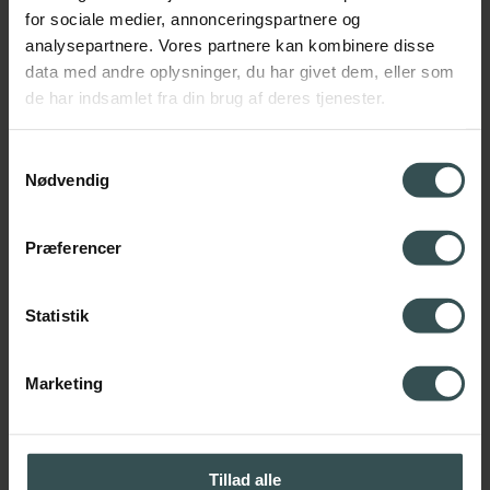
for sociale medier, annonceringspartnere og
analysepartnere. Vores partnere kan kombinere disse
data med andre oplysninger, du har givet dem, eller som
de har indsamlet fra din brug af deres tjenester.
Samtykkevalg
Nødvendig
Præferencer
Statistik
Marketing
Den anvendelsesorienterede dimension på
tværs af fag fokuserer derudover på FN’s 17
Tillad alle