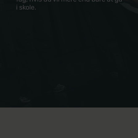
Miljø
i skole.
Musik
Politi og forsvar
Sundhed
Spansk
Undervisning
Business+