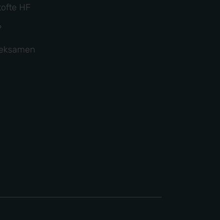
ofte HF
?
g eksamen