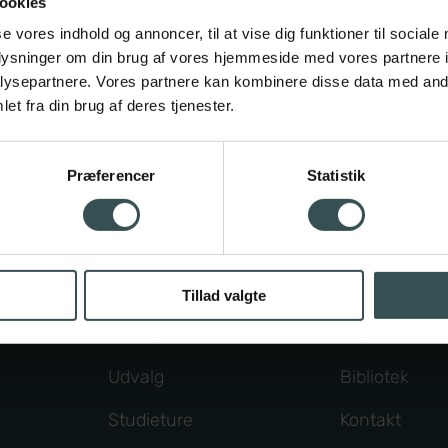
ookies
hlénsstræde 5, 2820 Gentofte • Tlf.
39651103
•
ghf@ghf
se vores indhold og annoncer, til at vise dig funktioner til sociale
oplysninger om din brug af vores hjemmeside med vores partnere i
EAN nr. 5798000557369
ysepartnere. Vores partnere kan kombinere disse data med andr
et fra din brug af deres tjenester.
CVR nr. 29546649
Præferencer
Statistik
Studieliv
Om skolen
Arrangementer
Medarbejder
nskab
Elevdemokrati
Studievejled
Tillad valgte
Frivillige fag
Organisation
Udvalg
Bibliotek
Studieture
Kontakt