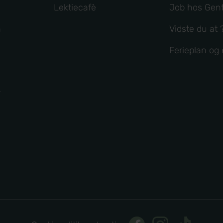
Lektiecafè
Job hos Gent
n
Vidste du at 
Ferieplan o
r