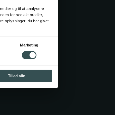
.dk
 medier og til at analysere
nden for sociale medier,
e oplysninger, du har givet
Marketing
Bliv elev
e
ning
Tillad alle