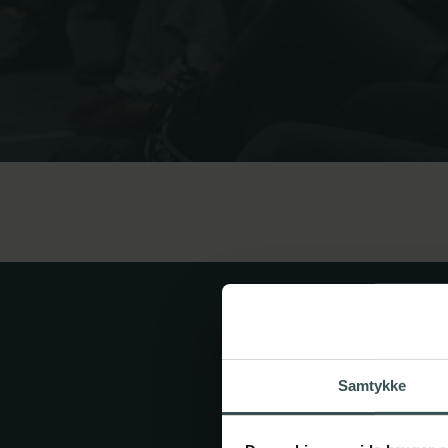
Miljø
Musik
Politi og forsvar
Sundhed
Spansk
Undervisning
Business+
Samtykke