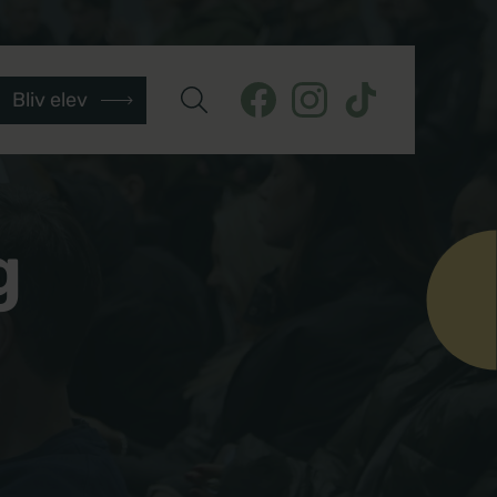
Bliv elev
g