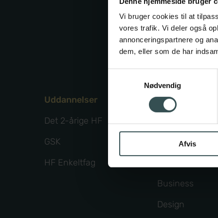
Denne hjemmeside bruger c
Da
Vi bruger cookies til at tilpas
vores trafik. Vi deler også 
annonceringspartnere og anal
dem, eller som de har indsaml
Samtykkevalg
Nødvendig
Uddannelser
Fagpakker
Det 2-årige HF
Business+
GSK
Samfundsvide
Afvis
HF Enkeltfag
Science
Business
Design