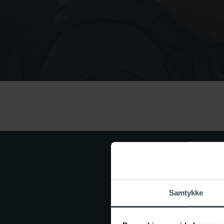
Miljø
Musik
Politi og forsvar
Sundhed
Spansk
Undervisning
Business+
Samtykke