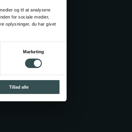
.dk
 medier og til at analysere
nden for sociale medier,
e oplysninger, du har givet
Marketing
Bliv elev
e
ning
Tillad alle