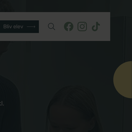
Bliv elev
l.