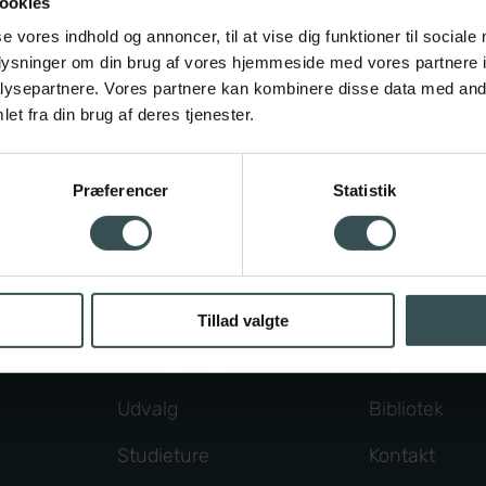
ookies
hlénsstræde 5, 2820 Gentofte • Tlf.
39651103
•
ghf@ghf
se vores indhold og annoncer, til at vise dig funktioner til sociale
oplysninger om din brug af vores hjemmeside med vores partnere i
EAN nr. 5798000557369
ysepartnere. Vores partnere kan kombinere disse data med andr
et fra din brug af deres tjenester.
CVR nr. 29546649
Præferencer
Statistik
Studieliv
Om skolen
Arrangementer
Medarbejder
nskab
Elevdemokrati
Studievejled
Tillad valgte
Frivillige fag
Organisation
Udvalg
Bibliotek
Studieture
Kontakt