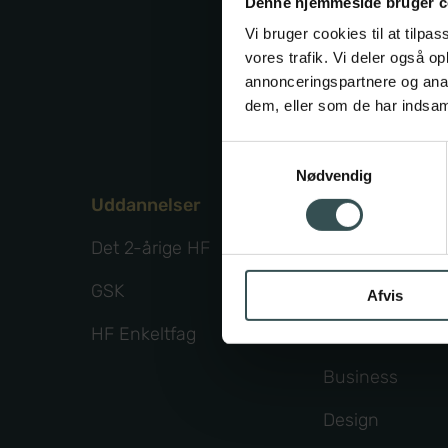
Denne hjemmeside bruger c
Da
Vi bruger cookies til at tilpas
vores trafik. Vi deler også 
annonceringspartnere og anal
dem, eller som de har indsaml
Samtykkevalg
Nødvendig
Uddannelser
Fagpakker
Det 2-årige HF
Business+
GSK
Samfundsvide
Afvis
HF Enkeltfag
Science
Business
Design