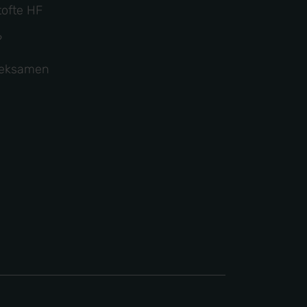
ofte HF
?
g eksamen