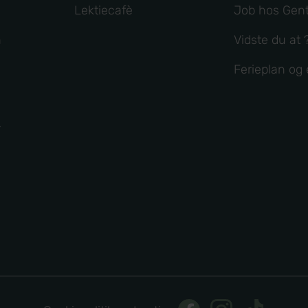
Lektiecafè
Job hos Gent
n
Vidste du at 
Ferieplan o
r