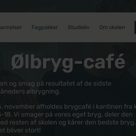
annelser
Fagpakker
Studieliv
Om skolen
Ølbryg-café
om og smag på resultatet af de sidste
åneders ølbrygning.
5. november afholdes brygcafé i kantinen fra k
5-18. Vi smager på vores eget bryg, deler den
ed resten af skolen og kårer den bedste bryg.
t bliver stort!