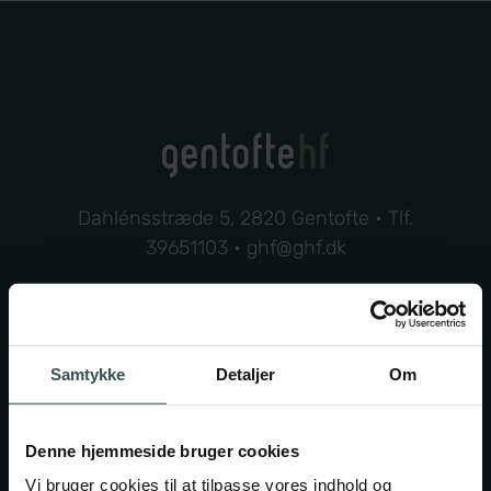
Dahlénsstræde 5, 2820 Gentofte • Tlf.
39651103
•
ghf@ghf.dk
EAN nr. 5798000557369
CVR nr. 29546649
Samtykke
Detaljer
Om
Denne hjemmeside bruger cookies
Uddannelser
Vi bruger cookies til at tilpasse vores indhold og