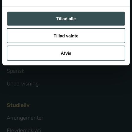
Kommunikation
Tillad alle
Miljø
Musik
Tillad valgte
Politi og forsvar
Afvis
Sundhed
Spansk
Undervisning
Studieliv
Arrangementer
Elevdemokrati