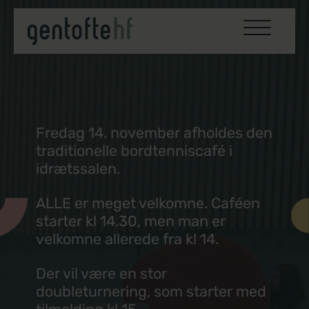
Uddannelser
Fagpakker
Studieliv
Medarbejdere
Det 2-årige HF
Samfundsvidenskab
Arrangementer
Studievejledning
GSK
Science
Elevdemokrati
Organisation
Fredag 14. november afholdes den
traditionelle bordtenniscafé i
HF Enkeltfag
Business
Frivillige fag
Bibliotek
idrætssalen.
ALLE er meget velkomne. Caféen
Design
Udvalg
Kontakt
starter kl 14.30, men man er
velkomne allerede fra kl 14.
Drama
Studieture
Job hos Gentofte HF
Der vil være en stor
Kommunikation
Lektiecafè
doubleturnering, som starter med