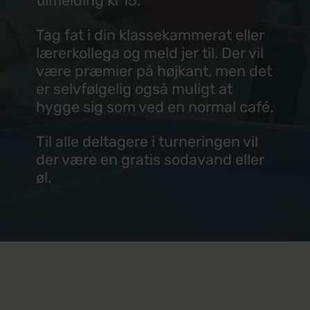
tilmelding kl 15.
Miljø
Tag fat i din klassekammerat eller
Musik
lærerkollega og meld jer til. Der vil
være præmier på højkant, men det
Politi og forsvar
er selvfølgelig også muligt at
hygge sig som ved en normal café.
Sundhed
Til alle deltagere i turneringen vil
Spansk
der være en gratis sodavand eller
øl.
Undervisning
Business+