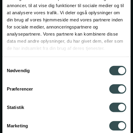
Det 2-årige HF
annoncer, til at vise dig funktioner til sociale medier og til
at analysere vores trafik. Vi deler også oplysninger om
GSK
din brug af vores hjemmeside med vores partnere inden
for sociale medier, annonceringspartnere og
HF Enkeltfag
analysepartnere. Vores partnere kan kombinere disse
data med andre oplysninger, du har givet dem, eller som
de har indsamlet fra din brug af deres tjenester.
Fagpakker
Business+
Samtykkevalg
Nødvendig
Samfundsvidenskab
Præferencer
Science
Business
Statistik
Design
Marketing
Drama