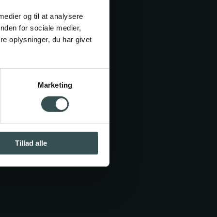
.dk
 medier og til at analysere
nden for sociale medier,
e oplysninger, du har givet
Marketing
Bliv elev
e
ning
Tillad alle