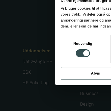
Denne hjemmeside bruger c
Da
Vi bruger cookies til at tilpas
vores trafik. Vi deler også 
annonceringspartnere og anal
dem, eller som de har indsaml
Samtykkevalg
Nødvendig
Uddannelser
Fagpakker
Det 2-årige HF
Business+
GSK
Samfundsvide
Afvis
HF Enkeltfag
Science
Business
Design