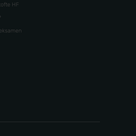
ofte HF
?
g eksamen