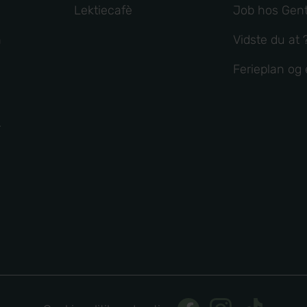
Lektiecafè
Job hos Gent
n
Vidste du at 
Ferieplan o
r