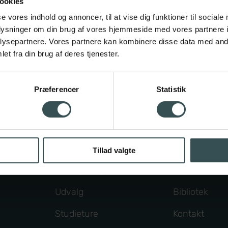
ookies
hlénsstræde 5, 2820 Gentofte • Tlf.
39651103
•
ghf@ghf
se vores indhold og annoncer, til at vise dig funktioner til sociale
oplysninger om din brug af vores hjemmeside med vores partnere i
EAN nr. 5798000557369
ysepartnere. Vores partnere kan kombinere disse data med andr
et fra din brug af deres tjenester.
CVR nr. 29546649
Præferencer
Statistik
Studieliv
Om skolen
Arrangementer
Medarbejder
nskab
Elevdemokrati
Studievejled
Tillad valgte
Frivillige fag
Organisation
Udvalg
Bibliotek
Studieture
Kontakt