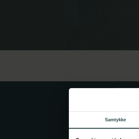
Miljø
Musik
Politi og forsvar
Sundhed
Spansk
Undervisning
Business+
Samtykke