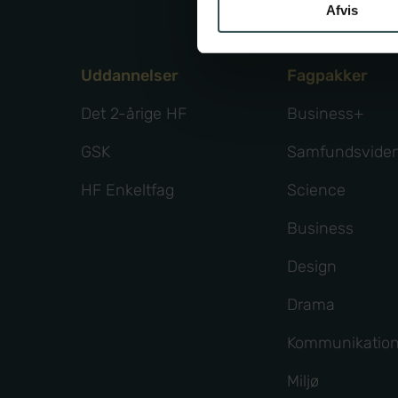
Afvis
Uddannelser
Fagpakker
Det 2-årige HF
Business+
GSK
Samfundsvide
HF Enkeltfag
Science
Business
Design
Drama
Kommunikatio
Miljø