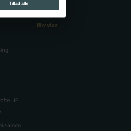
Tillad alle
Bliv elev
e
ning
ofte HF
?
g eksamen