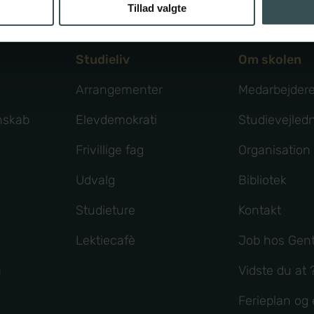
Tillad valgte
Studieliv
Om skolen
Arrangementer
Medarbejder
nskab
Elevdemokrati
Studievejled
Frivillige fag
Organisation
Udvalg
Bibliotek
Studieture
Kontakt
Lektiecafè
Job hos Gent
n
Vidste du at 
Ferieplan o