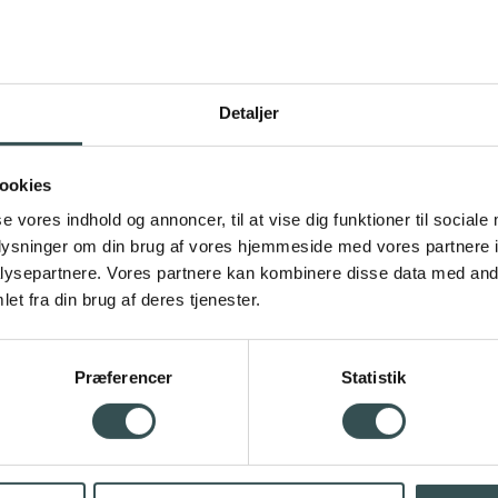
Detaljer
ookies
se vores indhold og annoncer, til at vise dig funktioner til sociale
oplysninger om din brug af vores hjemmeside med vores partnere i
ysepartnere. Vores partnere kan kombinere disse data med andr
et fra din brug af deres tjenester.
hlénsstræde 5, 2820 Gentofte • Tlf.
39651103
•
ghf@ghf
Præferencer
Statistik
EAN nr. 5798000557369
CVR nr. 29546649