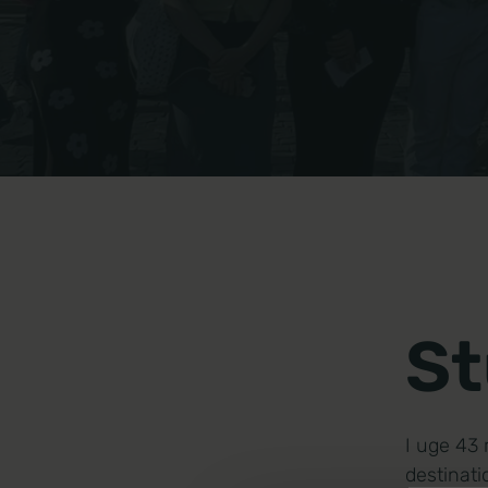
Miljø
Musik
Politi og forsvar
Sundhed
Spansk
Undervisning
St
Business+
I uge 43 
destinati